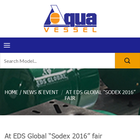
Skip
to
content
Search
for:
NEWS & EVENT
/
AT EDS GLOBAL “SODEX 2016”
FAIR
At EDS Global “Sodex 2016” fair